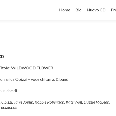
Salta il contenuto
Home
Bio
Nuovo CD
Pr
CD
Titolo: WILDWOOD FLOWER
on Erica Opizzi – voce chitarra, & band
musiche di
.Opizzi, Janis Joplin, Robbie Robertson, Kate Wolf, Duggie McLean,
radizionali