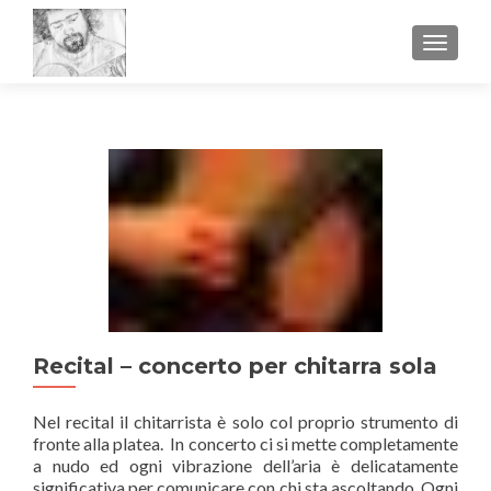
MOSTR
Recital – concerto per chitarra sola
Nel recital il chitarrista è solo col proprio strumento di
fronte alla platea. In concerto ci si mette completamente
a nudo ed ogni vibrazione dell’aria è delicatamente
significativa per comunicare con chi sta ascoltando. Ogni